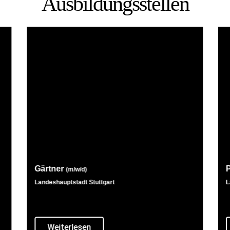
Ausbil­dungs­stellen
Gärtner
(m/w/d)
Landeshauptstadt Stuttgart
L
Weiterlesen