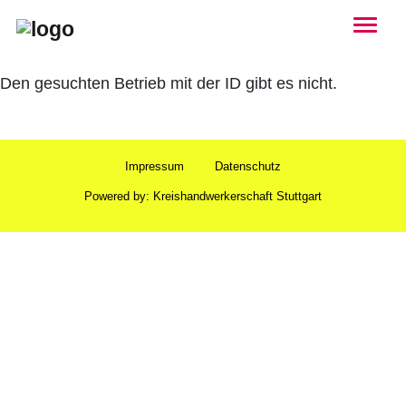
Togg
Den gesuchten Betrieb mit der ID gibt es nicht.
Impressum
Datenschutz
Powered by:
Kreis­hand­werker­schaft Stuttgart